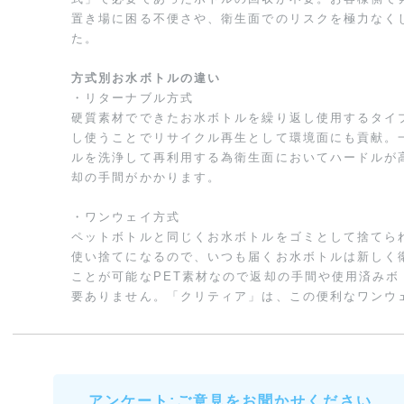
置き場に困る不便さや、衛生面でのリスクを極力なく
た。
方式別お水ボトルの違い
・リターナブル方式
硬質素材でできたお水ボトルを繰り返し使用するタイ
し使うことでリサイクル再生として環境面にも貢献。
ルを洗浄して再利用する為衛生面においてハードルが
却の手間がかかります。
・ワンウェイ方式
ペットボトルと同じくお水ボトルをゴミとして捨てら
使い捨てになるので、いつも届くお水ボトルは新しく
ことが可能なPET素材なので返却の手間や使用済みボ
要ありません。「クリティア」は、この便利なワンウ
アンケート:ご意見をお聞かせください