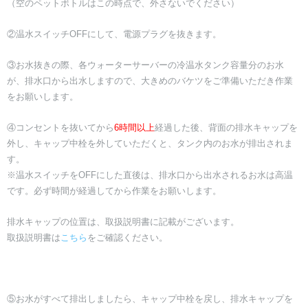
​（空のペットボトルはこの時点で、外さないでください）
②温水スイッチOFFにして、電源プラグを抜きます。
​③お水抜きの際、各ウォーターサーバーの冷温水タンク容量分のお水
が、排水口から出水しますので、大きめのバケツをご準備いただき作業
をお願いします。
④コンセントを抜いてから
6時間以上
経過した後、背面の排水キャップを
外し、キャップ中栓を外していただくと、タンク内のお水が排出されま
す。
​※温水スイッチをOFFにした直後は、排水口から出水されるお水は高温
です。必ず時間が経過してから作業をお願いします。
​排水キャップの位置は、取扱説明書に記載がございます。
​取扱説明書は
こちら
をご確認ください。
​⑤お水がすべて排出しましたら、キャップ中栓を戻し、排水キャップを